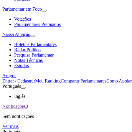
Parlamentar em Foco
Votações
Parlamentares Premiados
Nossa Atuação
Boletins Parlamentares
Radar Politico
Pesquisa Parlamentar
Notas Técnicas
Estudos
Artigos
Entrar / Cadastrar
Meu Ranking
Comparar Parlamentares
Como Apoiar
Português
Inglês
Notificações
0
Sem notificações
Ver mais
Português