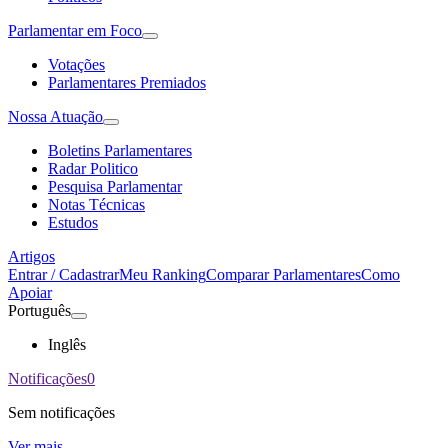
Parlamentar em Foco
Votações
Parlamentares Premiados
Nossa Atuação
Boletins Parlamentares
Radar Politico
Pesquisa Parlamentar
Notas Técnicas
Estudos
Artigos
Entrar / Cadastrar
Meu Ranking
Comparar Parlamentares
Como
Apoiar
Português
Inglês
Notificações
0
Sem notificações
Ver mais