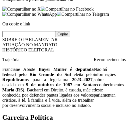
Ou copie o link
Copiar
SOBRE O PARLAMENTAR
ATUAÇÃO NO MANDATO
HISTÓRICO ELEITORAL
Trajetória
Reconhecimentos
Franciane Abade
Bayer Muller
é
deputada
Não há
federal pelo Rio Grande do Sul
eleita pelo
informações
Republicanos
para a legislatura
2023–2027
,
sobre
nascida em
9 de outubro de 1987
em
Santa
reconhecimentos
Maria (RS)
. Bacharel em Direito, é casada, mãe e
deste
conhecida por defender pautas ligadas aos valores
parlamentar.
cristãos, à fé, à família e à vida, além de trabalhar
por desenvolvimento social e inclusão no Estado.
Carreira Política