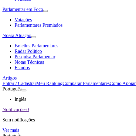
Parlamentar em Foco
Votações
Parlamentares Premiados
Nossa Atuação
Boletins Parlamentares
Radar Politico
Pesquisa Parlamentar
Notas Técnicas
Estudos
Artigos
Entrar / Cadastrar
Meu Ranking
Comparar Parlamentares
Como Apoiar
Português
Inglês
Notificações
0
Sem notificações
Ver mais
Português