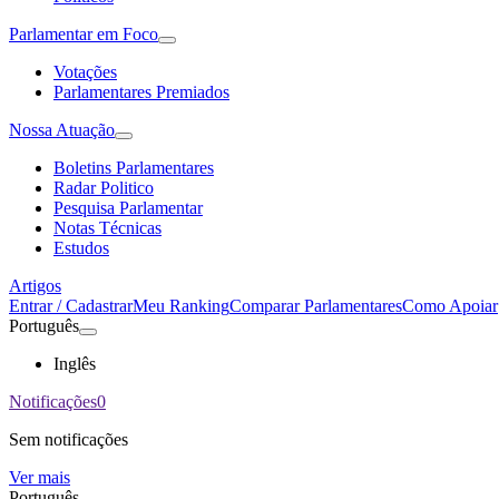
Parlamentar em Foco
Votações
Parlamentares Premiados
Nossa Atuação
Boletins Parlamentares
Radar Politico
Pesquisa Parlamentar
Notas Técnicas
Estudos
Artigos
Entrar / Cadastrar
Meu Ranking
Comparar Parlamentares
Como Apoiar
Português
Inglês
Notificações
0
Sem notificações
Ver mais
Português