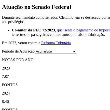
Atuação no Senado Federal
Durante seu mandato como senador, Cleitinho tem se destacado por su
aos privilégios.
Co-autor da PEC 72/2023
,
que isenta o pagamento de Impost
terrestres de passageiros com 20 anos ou mais de fabricação.
Em 2023, votou contra a
Reforma Tributária
.
Período de Apuração
NOTAS POR ANO
2023
7,87
PONTOS
2024
8,46
PONTOS