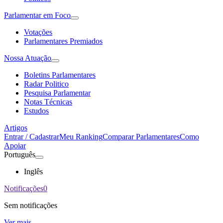
Parlamentar em Foco
Votações
Parlamentares Premiados
Nossa Atuação
Boletins Parlamentares
Radar Politico
Pesquisa Parlamentar
Notas Técnicas
Estudos
Artigos
Entrar / Cadastrar
Meu Ranking
Comparar Parlamentares
Como
Apoiar
Português
Inglês
Notificações
0
Sem notificações
Ver mais