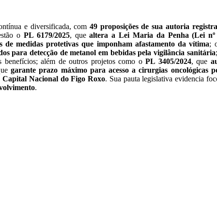
contínua e diversificada, com
49 proposições de sua autoria regist
 estão o
PL 6179/2025
, que
altera a Lei Maria da Penha (Lei nº 
os de medidas protetivas que imponham afastamento da vítima
;
pidos para detecção de metanol em bebidas pela vigilância sanitária
 benefícios; além de outros projetos como o
PL 3405/2024
, que
a
que
garante prazo máximo para acesso a cirurgias oncológicas p
de Capital Nacional do Figo Roxo
. Sua pauta legislativa evidencia f
nvolvimento
.