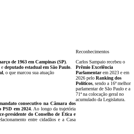
Reconhecimentos
e março de 1963 em Campinas (SP)
.
Carlos Sampaio recebeu o
e
deputado estadual em São Paulo
.
Prêmio Excelência
al
, o que marcou sua atuação
Parlamentar
em 2023 e em
2026 pelo
Ranking dos
Políticos
, sendo a 16ª melhor
parlamentar de São Paulo e a
71ª na colocação geral no
acumulado da Legislatura.
 mandato consecutivo na Câmara dos
o PSD em 2024
. Ao longo da trajetória
ice-presidente do Conselho de Ética e
relacionamento entre cidadãos e a Casa