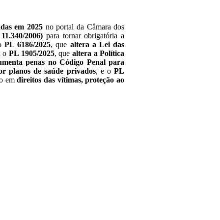
radas em 2025
no portal da Câmara dos
11.340/2006)
para tornar obrigatória a
 o
PL 6186/2025
, que
altera a Lei das
; o
PL 1905/2025
, que
altera a Política
umenta penas no Código Penal para
or planos de saúde privados
, e o
PL
oco em
direitos das vítimas, proteção ao