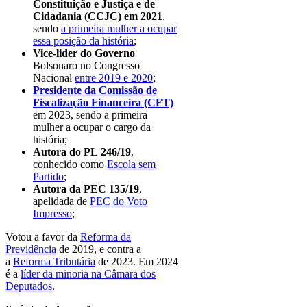
Constituição e Justiça e de
Cidadania (CCJC) em 2021
,
sendo
a primeira mulher a ocupar
essa posição da história
;
Vice-lider do Governo
Bolsonaro no Congresso
Nacional
entre 2019 e 2020
;
Presidente da Comissão de
Fiscalização Financeira (CFT)
em 2023, sendo a primeira
mulher a ocupar o cargo da
história;
Autora do PL 246/19
,
conhecido como
Escola sem
Partido
;
Autora da PEC 135/19
,
apelidada de
PEC do Voto
Impresso
;
Votou a favor da
Reforma da
Previdência
de 2019, e contra a
a
Reforma Tributária
de 2023. Em 2024
é a
líder da minoria na Câmara dos
Deputados
.