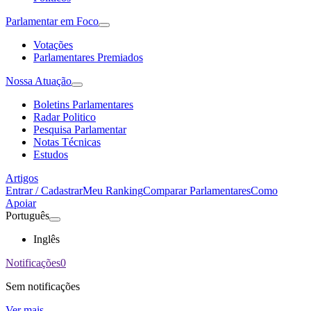
Parlamentar em Foco
Votações
Parlamentares Premiados
Nossa Atuação
Boletins Parlamentares
Radar Politico
Pesquisa Parlamentar
Notas Técnicas
Estudos
Artigos
Entrar / Cadastrar
Meu Ranking
Comparar Parlamentares
Como
Apoiar
Português
Inglês
Notificações
0
Sem notificações
Ver mais