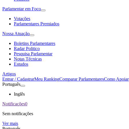
Parlamentar em Foco
Votações
Parlamentares Premiados
Nossa Atuação
Boletins Parlamentares
Radar Politico
Pesquisa Parlamentar
Notas Técnicas
Estudos
Artigos
Entrar / Cadastrar
Meu Ranking
Comparar Parlamentares
Como Apoiar
Português
Inglês
Notificações
0
Sem notificações
Ver mais
Português