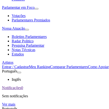
Parlamentar em Foco
Votações
Parlamentares Premiados
Nossa Atuação
Boletins Parlamentares
Radar Politico
Pesquisa Parlamentar
Notas Técnicas
Estudos
Artigos
Entrar / Cadastrar
Meu Ranking
Comparar Parlamentares
Como Apoiar
Português
Inglês
Notificações
0
Sem notificações
Ver mais
Português